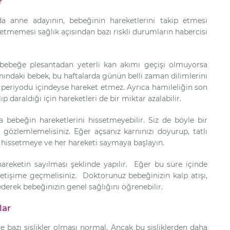
?
a anne adayının, bebeğinin hareketlerini takip etmesi
tmemesi sağlık açısından bazı riskli durumların habercisi
bebeğe plesantadan yeterli kan akımı geçişi olmuyorsa
nındaki bebek, bu haftalarda günün belli zaman dilimlerini
 periyodu içindeyse hareket etmez. Ayrıca hamileliğin son
p daraldığı için hareketleri de bir miktar azalabilir.
a bebeğin hareketlerini hissetmeyebilir. Siz de böyle bir
i gözlemlemelisiniz. Eğer açsanız karnınızı doyurup, tatlı
ni hissetmeye ve her hareketi saymaya başlayın.
hareketin sayılması şeklinde yapılır. Eğer bu süre içinde
letişime geçmelisiniz. Doktorunuz bebeğinizin kalp atışı,
ederek bebeğinizin genel sağlığını öğrenebilir.
lar
de bazı şişlikler olması normal. Ancak bu şişliklerden daha