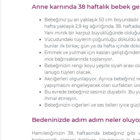
Anne karnında 38 haftalık bebek ge
Bebeğiniz şu an yaklaşık 50 cm boyundadır. 
hafta yaklaşık 2,9 kg ağırlığında. 38. hafta
Yani minik bir karpuz büyüklüğünde olduğun
Vücudundaki tüylerin çoğunluğu döküldü am
bunlar ilk birkaç gün ya da hafta içinde dökü
Emmek ve yutmak için kasları geliştiğinden 
ince bağırsaklarında toplanıyor.
Bebeğinizin rengi koyu yeşille siyah arası o
lanugo tüyleri olacak.
Akciğerleri olgunlaşıyor. Ayrıca bebeğiniz n
yapışmasını engelleyecek olan surfaktan ü
Bu evrede bebeğiniz sesinizi duyabilir. Bu 
ihmal etmeyin.
Bebeğinizin ciğerleri ve ses telleri iyice g
Bedeninizde adım adım neler oluyo
Hamileliğinizin 38. haftasında bebeğiniz gi
başlayacağı zamanı bekliyor. Unutmayın ki ha