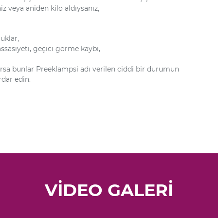
z veya aniden kilo aldıysanız,
uklar,
assasiyeti, geçici görme kaybı,
arsa bunlar Preeklampsi adı verilen ciddi bir durumun
rdar edin.
VİDEO GALERİ