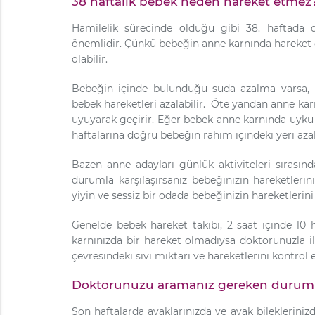
38 haftalık bebek neden hareket etmez
Hamilelik sürecinde olduğu gibi 38. haftada d
önemlidir. Çünkü bebeğin anne karnında hareket e
olabilir.
Bebeğin içinde bulunduğu suda azalma varsa, 
bebek hareketleri azalabilir. Öte yandan anne kar
uyuyarak geçirir. Eğer bebek anne karnında uyku
haftalarına doğru bebeğin rahim içindeki yeri azalı
Bazen anne adayları günlük aktiviteleri sırasınd
durumla karşılaşırsanız bebeğinizin hareketlerin
yiyin ve sessiz bir odada bebeğinizin hareketleri
Genelde bebek hareket takibi, 2 saat içinde 10 
karnınızda bir hareket olmadıysa doktorunuzla i
çevresindeki sıvı miktarı ve hareketlerini kontrol 
Doktorunuzu aramanız gereken durum
Son haftalarda ayaklarınızda ve ayak bilekleriniz