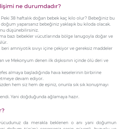
lişimi ne durumdadır?
Peki 38 haftalık doğan bebek kaç kilo olur? Bebeğiniz bu
da doğum yaparsanız bebeğiniz yaklaşık bu kiloda olacak.
u düşünebilirsiniz.
a bazı bebekler vücutlarında bölge lanugoyla doğar ve
lür.
beri amniyotik sıvıyı içine çekiyor ve gereksiz maddeler
lan ve Mekonyum denen ilk dışkısının içinde ölü deri ve
efes almaya başladığında hava keselerinin birbirine
retmeye devam ediyor.
yüzden hem siz hem de eşiniz, onunla sık sık konuşmayı
üçlendi. Yani doğduğunda ağlamaya hazır.
r?
bi vücudunuz da merakla beklenen o anı yani doğumun
ngi doğum türünü seçerseniz seçin güvenli, huzurlu ve