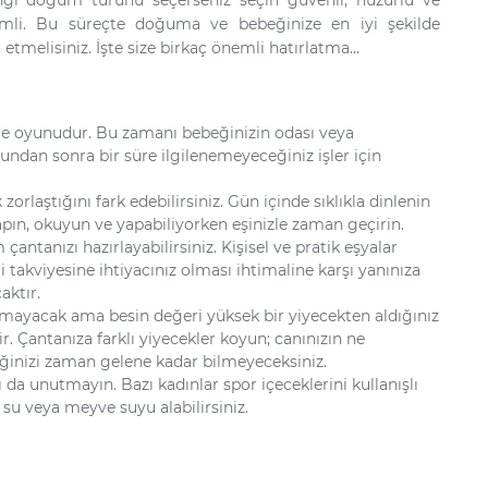
emli. Bu süreçte doğuma ve bebeğinize en iyi şekilde
t etmelisiniz. İşte size birkaç önemli hatırlatma…
me oyunudur. Bu zamanı bebeğinizin odası veya
ndan sonra bir süre ilgilenemeyeceğiniz işler için
orlaştığını fark edebilirsiniz. Gün içinde sıklıkla dinlenin
pın, okuyun ve yapabiliyorken eşinizle zaman geçirin.
antanızı hazırlayabilirsiniz. Kişisel ve pratik eşyalar
takviyesine ihtiyacınız olması ihtimaline karşı yanınıza
aktır.
yacak ama besin değeri yüksek bir yiyecekten aldığınız
ir. Çantanıza farklı yiyecekler koyun; canınızın ne
ğinizi zaman gelene kadar bilmeyeceksiniz.
da unutmayın. Bazı kadınlar spor içeceklerini kullanışlı
su veya meyve suyu alabilirsiniz.