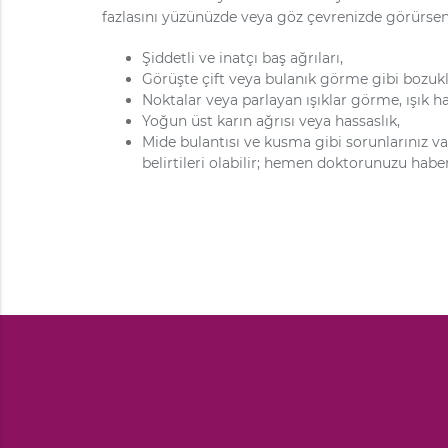
fazlasını yüzünüzde veya göz çevrenizde görürseni
Şiddetli ve inatçı baş ağrıları,
Görüşte çift veya bulanık görme gibi bozukl
Noktalar veya parlayan ışıklar görme, ışık h
Yoğun üst karın ağrısı veya hassaslık,
Mide bulantısı ve kusma gibi sorunlarınız v
belirtileri olabilir; hemen doktorunuzu habe