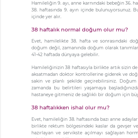
Hamileliğin 9. ayı, anne karnındaki bebeğin 36. h
38. haftasında 9. ayın içinde bulunuyorsunuz. B
içinde yer alır.
38 haftalık normal doğum olur mu?
Evet, hamilelikte 38. hafta ve sonrasındaki do
doğum değil, zamanında doğum olarak tanımlanır.
41-42 haftada dünyaya gelebilir.
Hamileliğinizin 38 haftasıyla birlikte artık sizin
aksatmadan doktor kontrollerine giderek ve doğum
sakin ve planlı şekilde geçirebilirsiniz. Doğum
zamanda bu belirtileri yaşamaya başladığınız
hastaneye gitmeniz de sağlıklı bir doğum için bü
38 haftalıkken ishal olur mu?
Evet, hamileliğin 38. haftasında bazı anne adayla
birlikte rektum bölgesindeki kaslar da gevşer 
hazırlayan ve servikste açılmayı sağlayan hormo