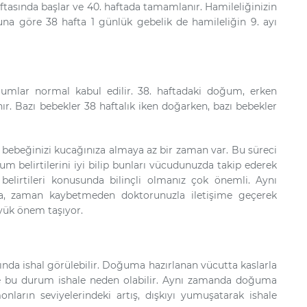
aftasında başlar ve 40. haftada tamamlanır. Hamileliğinizin
una göre 38 hafta 1 günlük gebelik de hamileliğin 9. ayı
ğumlar normal kabul edilir. 38. haftadaki doğum, erken
 Bazı bebekler 38 haftalık iken doğarken, bazı bebekler
 de bebeğinizi kucağınıza almaya az bir zaman var. Bu süreci
 belirtilerini iyi bilip bunları vücudunuzda takip ederek
 belirtileri konusunda bilinçli olmanız çok önemli. Aynı
da, zaman kaybetmeden doktorunuzla iletişime geçerek
yük önem taşıyor.
rında ishal görülebilir. Doğuma hazırlanan vücutta kaslarla
ve bu durum ishale neden olabilir. Aynı zamanda doğuma
nların seviyelerindeki artış, dışkıyı yumuşatarak ishale