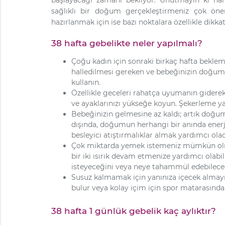
sağlıklı bir doğum gerçekleştirmeniz çok ön
hazırlanmak için ise bazı noktalara özellikle dikka
38 hafta gebelikte neler yapılmalı?
Çoğu kadın için sonraki birkaç hafta bekle
halledilmesi gereken ve bebeğinizin doğumu
kullanın.
Özellikle geceleri rahatça uyumanın giderek z
ve ayaklarınızı yükseğe koyun. Şekerleme ya
Bebeğinizin gelmesine az kaldı; artık doğum ç
dışında, doğumun herhangi bir anında enerji 
besleyici atıştırmalıklar almak yardımcı olac
Çok miktarda yemek istemeniz mümkün olma
bir iki ısırık devam etmenize yardımcı olabil
isteyeceğini veya neye tahammül edebilece
Susuz kalmamak için yanınıza içecek almayı 
bulur veya kolay içim için spor matarasında 
38 hafta 1 günlük gebelik kaç aylıktır?