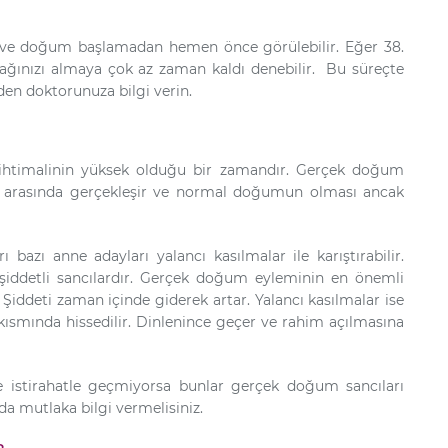
ir ve doğum başlamadan hemen önce görülebilir. Eğer 38.
cağınızı almaya çok az zaman kaldı denebilir. Bu süreçte
en doktorunuza bilgi verin.
 ihtimalinin yüksek olduğu bir zamandır. Gerçek doğum
ları arasında gerçekleşir ve normal doğumun olması ancak
 bazı anne adayları yalancı kasılmalar ile karıştırabilir.
 şiddetli sancılardır. Gerçek doğum eyleminin en önemli
r. Şiddeti zaman içinde giderek artar. Yalancı kasılmalar ise
 kısmında hissedilir. Dinlenince geçer ve rahim açılmasına
ve istirahatle geçmiyorsa bunlar gerçek doğum sancıları
da mutlaka bilgi vermelisiniz.