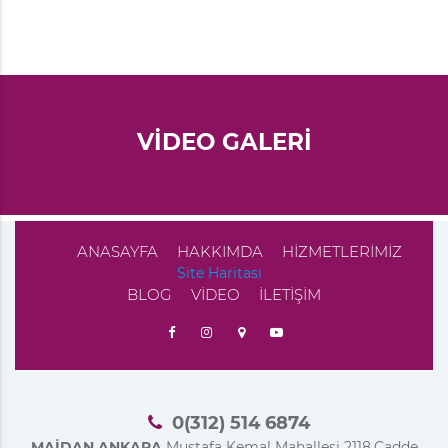
VİDEO GALERİ
ANASAYFA
HAKKIMDA
HİZMETLERİMİZ
Site Haritası
BLOG
VİDEO
İLETİŞİM
0(312) 514 6874
MAİDAN ANKARA
Mustafa Kemal Mahallesi 2118.Cadde